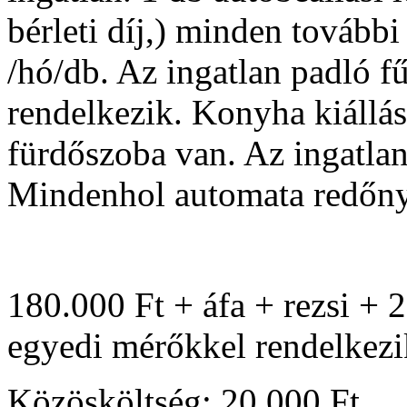
bérleti díj,) minden tovább
/hó/db. Az ingatlan padló fű
rendelkezik. Konyha kiállás
fürdőszoba van. Az ingatlan
Mindenhol automata redőny
180.000 Ft + áfa + rezsi + 
egyedi mérőkkel rendelkezi
Közösköltség: 20.000 Ft