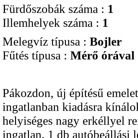
Fürdőszobák száma :
1
Illemhelyek száma :
1
Melegvíz típusa :
Bojler
Fűtés típusa :
Mérő órával e
Pákozdon, új építésű emelet
ingatlanban kiadásra kínálo
helyiséges nagy erkéllyel 
ingatlan. 1 db autóbeállási 