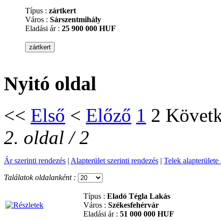
Típus :
zártkert
Város :
Sárszentmihály
Eladási ár :
25 900 000 HUF
Nyitó oldal
<<
Első
<
Előző
1
2
Követ
2. oldal / 2
Ár szerinti rendezés
|
Alapterület szerinti rendezés
|
Telek alapterülete 
Találatok oldalanként :
Típus :
Eladó Tégla Lakás
Város :
Székesfehérvár
Eladási ár :
51 000 000 HUF