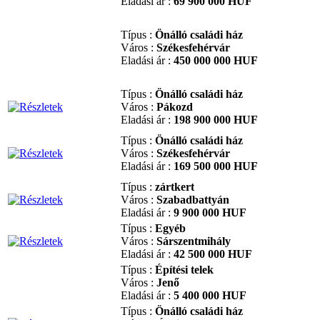
Eladási ár :
69 900 000 HUF
Típus :
Önálló családi ház
Város :
Székesfehérvár
Eladási ár :
450 000 000 HUF
Típus :
Önálló családi ház
Város :
Pákozd
Eladási ár :
198 900 000 HUF
Típus :
Önálló családi ház
Város :
Székesfehérvár
Eladási ár :
169 500 000 HUF
Típus :
zártkert
Város :
Szabadbattyán
Eladási ár :
9 900 000 HUF
Típus :
Egyéb
Város :
Sárszentmihály
Eladási ár :
42 500 000 HUF
Típus :
Építési telek
Város :
Jenő
Eladási ár :
5 400 000 HUF
Típus :
Önálló családi ház