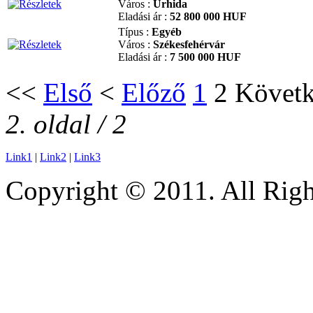
Város :
Úrhida
Eladási ár :
52 800 000 HUF
Típus :
Egyéb
Város :
Székesfehérvár
Eladási ár :
7 500 000 HUF
<<
Első
<
Előző
1
2
Követ
2. oldal / 2
Link1
|
Link2
|
Link3
Copyright © 2011. All Righ