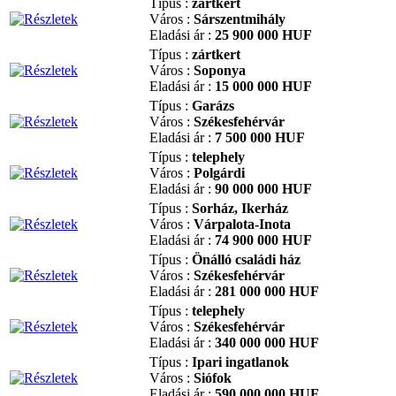
Típus :
zártkert
Város :
Sárszentmihály
Eladási ár :
25 900 000 HUF
Típus :
zártkert
Város :
Soponya
Eladási ár :
15 000 000 HUF
Típus :
Garázs
Város :
Székesfehérvár
Eladási ár :
7 500 000 HUF
Típus :
telephely
Város :
Polgárdi
Eladási ár :
90 000 000 HUF
Típus :
Sorház, Ikerház
Város :
Várpalota-Inota
Eladási ár :
74 900 000 HUF
Típus :
Önálló családi ház
Város :
Székesfehérvár
Eladási ár :
281 000 000 HUF
Típus :
telephely
Város :
Székesfehérvár
Eladási ár :
340 000 000 HUF
Típus :
Ipari ingatlanok
Város :
Siófok
Eladási ár :
590 000 000 HUF