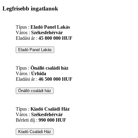
Legfrisebb ingatlanok
Típus :
Eladó Panel Lakás
Város :
Székesfehérvár
Eladási ár :
45 800 000 HUF
Típus :
Önálló családi ház
Város :
Úrhida
Eladási ár :
46 500 000 HUF
Típus :
Kiadó Családi Ház
Város :
Székesfehérvár
Bérleti díj :
990 000 HUF