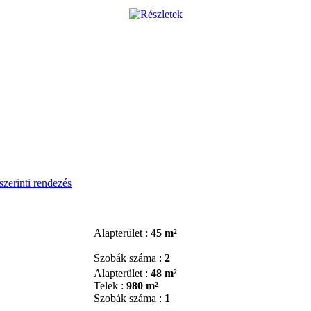
szerinti rendezés
Alapterület :
45 m²
Szobák száma :
2
Alapterület :
48 m²
Telek :
980 m²
Szobák száma :
1