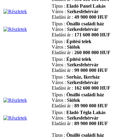
Típus :
Eladó Panel Lakás
Város :
Székesfehérvár
Eladási ár :
49 900 000 HUF
Típus :
Önálló családi ház
Város :
Székesfehérvár
Eladási ár :
171 600 000 HUF
Típus :
Építési telek
Város :
Siófok
Eladási ár :
260 000 000 HUF
Típus :
Építési telek
Város :
Székesfehérvár
Eladási ár :
99 000 000 HUF
Típus :
Sorház, Ikerház
Város :
Székesfehérvár
Eladási ár :
162 600 000 HUF
Típus :
Önálló családi ház
Város :
Siófok
Eladási ár :
89 900 000 HUF
Típus :
Eladó Tégla Lakás
Város :
Székesfehérvár
Eladási ár :
89 900 000 HUF
Típus :
Önálló családi ház