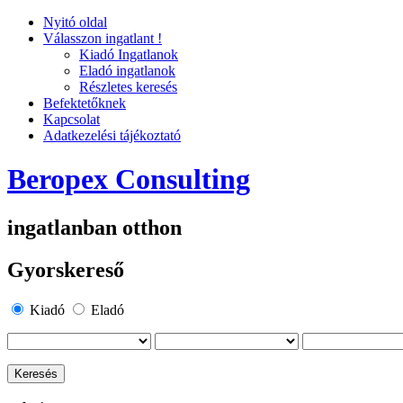
Nyitó oldal
Válasszon ingatlant !
Kiadó Ingatlanok
Eladó ingatlanok
Részletes keresés
Befektetőknek
Kapcsolat
Adatkezelési tájékoztató
Beropex Consulting
ingatlanban otthon
Gyorskereső
Kiadó
Eladó