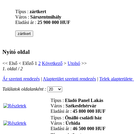
Típus :
zártkert
Város :
Sárszentmihály
Eladási ár :
25 900 000 HUF
Nyitó oldal
<<
Első
<
Előző
1
2
Következő
>
Utolsó
>>
1. oldal / 2
Ár szerinti rendezés
|
Alapterület szerinti rendezés
|
Telek alapterülete 
Találatok oldalanként :
Típus :
Eladó Panel Lakás
Város :
Székesfehérvár
Eladási ár :
45 800 000 HUF
Típus :
Önálló családi ház
Város :
Úrhida
Eladási ár :
46 500 000 HUF