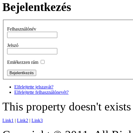
Bejelentkezés
Felhasználónév
Jelszó
Emlékezzen rám
Elfelejtette jelszavát?
Elfelejtette felhasználónevét?
This property doesn't exist
Link1
|
Link2
|
Link3