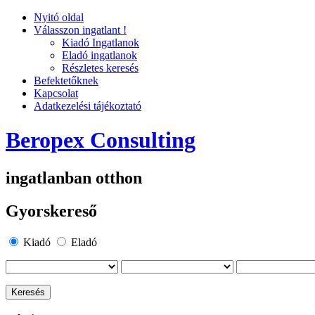
Nyitó oldal
Válasszon ingatlant !
Kiadó Ingatlanok
Eladó ingatlanok
Részletes keresés
Befektetőknek
Kapcsolat
Adatkezelési tájékoztató
Beropex Consulting
ingatlanban otthon
Gyorskereső
Kiadó
Eladó