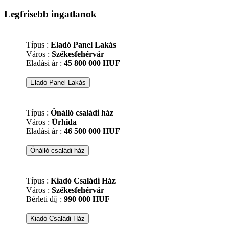
Legfrisebb ingatlanok
Típus :
Eladó Panel Lakás
Város :
Székesfehérvár
Eladási ár :
45 800 000 HUF
Típus :
Önálló családi ház
Város :
Úrhida
Eladási ár :
46 500 000 HUF
Típus :
Kiadó Családi Ház
Város :
Székesfehérvár
Bérleti díj :
990 000 HUF