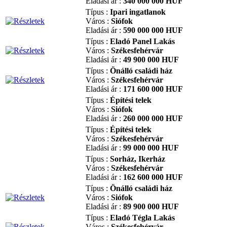
Eladási ár :
340 000 000 HUF
Típus :
Ipari ingatlanok
Város :
Siófok
Eladási ár :
590 000 000 HUF
Típus :
Eladó Panel Lakás
Város :
Székesfehérvár
Eladási ár :
49 900 000 HUF
Típus :
Önálló családi ház
Város :
Székesfehérvár
Eladási ár :
171 600 000 HUF
Típus :
Építési telek
Város :
Siófok
Eladási ár :
260 000 000 HUF
Típus :
Építési telek
Város :
Székesfehérvár
Eladási ár :
99 000 000 HUF
Típus :
Sorház, Ikerház
Város :
Székesfehérvár
Eladási ár :
162 600 000 HUF
Típus :
Önálló családi ház
Város :
Siófok
Eladási ár :
89 900 000 HUF
Típus :
Eladó Tégla Lakás
Város :
Székesfehérvár