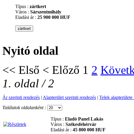
Típus :
zártkert
Város :
Sárszentmihály
Eladási ár :
25 900 000 HUF
Nyitó oldal
<<
Első
<
Előző
1
2
Követ
1. oldal / 2
Ár szerinti rendezés
|
Alapterület szerinti rendezés
|
Telek alapterülete 
Találatok oldalanként :
Típus :
Eladó Panel Lakás
Város :
Székesfehérvár
Eladási ár :
45 800 000 HUF