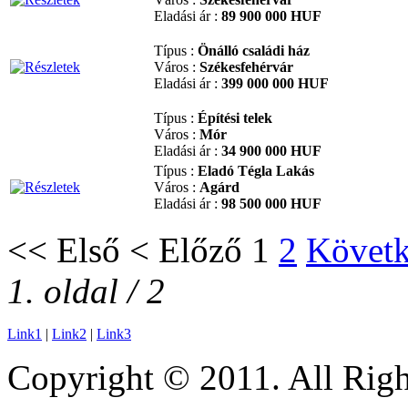
Eladási ár :
89 900 000 HUF
Típus :
Önálló családi ház
Város :
Székesfehérvár
Eladási ár :
399 000 000 HUF
Típus :
Építési telek
Város :
Mór
Eladási ár :
34 900 000 HUF
Típus :
Eladó Tégla Lakás
Város :
Agárd
Eladási ár :
98 500 000 HUF
<<
Első
<
Előző
1
2
Követ
1. oldal / 2
Link1
|
Link2
|
Link3
Copyright © 2011. All Righ