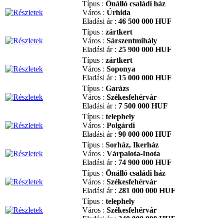
Típus :
Önálló családi ház
Város :
Úrhida
Eladási ár :
46 500 000 HUF
Típus :
zártkert
Város :
Sárszentmihály
Eladási ár :
25 900 000 HUF
Típus :
zártkert
Város :
Soponya
Eladási ár :
15 000 000 HUF
Típus :
Garázs
Város :
Székesfehérvár
Eladási ár :
7 500 000 HUF
Típus :
telephely
Város :
Polgárdi
Eladási ár :
90 000 000 HUF
Típus :
Sorház, Ikerház
Város :
Várpalota-Inota
Eladási ár :
74 900 000 HUF
Típus :
Önálló családi ház
Város :
Székesfehérvár
Eladási ár :
281 000 000 HUF
Típus :
telephely
Város :
Székesfehérvár