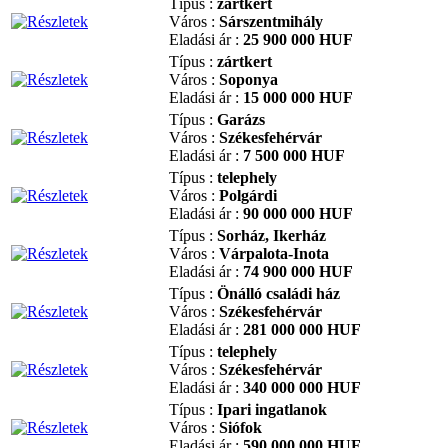
Típus :
zártkert
Város :
Sárszentmihály
Eladási ár :
25 900 000 HUF
Típus :
zártkert
Város :
Soponya
Eladási ár :
15 000 000 HUF
Típus :
Garázs
Város :
Székesfehérvár
Eladási ár :
7 500 000 HUF
Típus :
telephely
Város :
Polgárdi
Eladási ár :
90 000 000 HUF
Típus :
Sorház, Ikerház
Város :
Várpalota-Inota
Eladási ár :
74 900 000 HUF
Típus :
Önálló családi ház
Város :
Székesfehérvár
Eladási ár :
281 000 000 HUF
Típus :
telephely
Város :
Székesfehérvár
Eladási ár :
340 000 000 HUF
Típus :
Ipari ingatlanok
Város :
Siófok
Eladási ár :
590 000 000 HUF