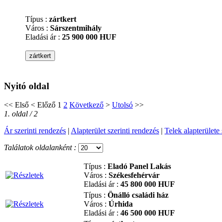
Típus :
zártkert
Város :
Sárszentmihály
Eladási ár :
25 900 000 HUF
Nyitó oldal
<<
Első
<
Előző
1
2
Következő
>
Utolsó
>>
1. oldal / 2
Ár szerinti rendezés
|
Alapterület szerinti rendezés
|
Telek alapterülete 
Találatok oldalanként :
Típus :
Eladó Panel Lakás
Város :
Székesfehérvár
Eladási ár :
45 800 000 HUF
Típus :
Önálló családi ház
Város :
Úrhida
Eladási ár :
46 500 000 HUF