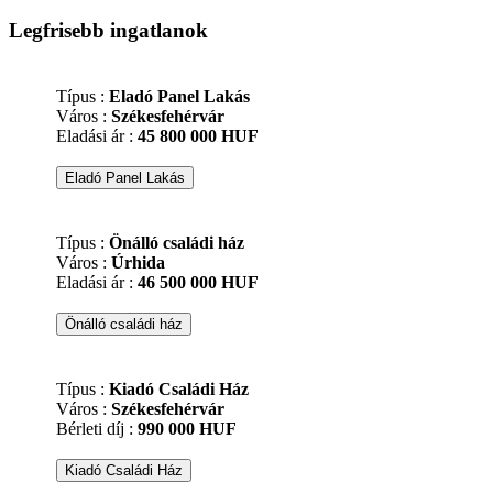
Legfrisebb ingatlanok
Típus :
Eladó Panel Lakás
Város :
Székesfehérvár
Eladási ár :
45 800 000 HUF
Típus :
Önálló családi ház
Város :
Úrhida
Eladási ár :
46 500 000 HUF
Típus :
Kiadó Családi Ház
Város :
Székesfehérvár
Bérleti díj :
990 000 HUF