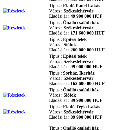
Típus :
Eladó Panel Lakás
Város :
Székesfehérvár
Eladási ár :
49 900 000 HUF
Típus :
Önálló családi ház
Város :
Székesfehérvár
Eladási ár :
171 600 000 HUF
Típus :
Építési telek
Város :
Siófok
Eladási ár :
260 000 000 HUF
Típus :
Építési telek
Város :
Székesfehérvár
Eladási ár :
99 000 000 HUF
Típus :
Sorház, Ikerház
Város :
Székesfehérvár
Eladási ár :
162 600 000 HUF
Típus :
Önálló családi ház
Város :
Siófok
Eladási ár :
89 900 000 HUF
Típus :
Eladó Tégla Lakás
Város :
Székesfehérvár
Eladási ár :
89 900 000 HUF
Típus :
Önálló családi ház