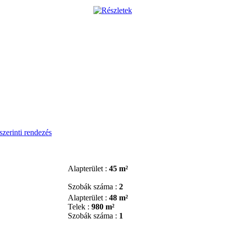
szerinti rendezés
Alapterület :
45 m²
Szobák száma :
2
Alapterület :
48 m²
Telek :
980 m²
Szobák száma :
1