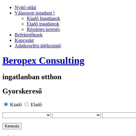
Nyitó oldal
Válasszon ingatlant !
Kiadó Ingatlanok
Eladó ingatlanok
Részletes keresés
Befektetőknek
Kapcsolat
Adatkezelési tájékoztató
Beropex Consulting
ingatlanban otthon
Gyorskereső
Kiadó
Eladó