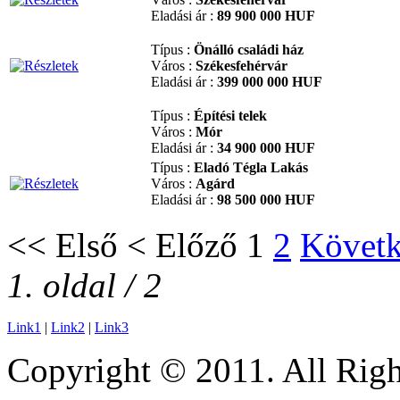
Eladási ár :
89 900 000 HUF
Típus :
Önálló családi ház
Város :
Székesfehérvár
Eladási ár :
399 000 000 HUF
Típus :
Építési telek
Város :
Mór
Eladási ár :
34 900 000 HUF
Típus :
Eladó Tégla Lakás
Város :
Agárd
Eladási ár :
98 500 000 HUF
<<
Első
<
Előző
1
2
Követ
1. oldal / 2
Link1
|
Link2
|
Link3
Copyright © 2011. All Righ