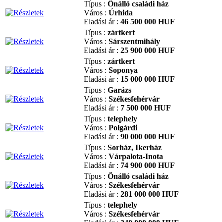
Típus :
Önálló családi ház
Város :
Úrhida
Eladási ár :
46 500 000 HUF
Típus :
zártkert
Város :
Sárszentmihály
Eladási ár :
25 900 000 HUF
Típus :
zártkert
Város :
Soponya
Eladási ár :
15 000 000 HUF
Típus :
Garázs
Város :
Székesfehérvár
Eladási ár :
7 500 000 HUF
Típus :
telephely
Város :
Polgárdi
Eladási ár :
90 000 000 HUF
Típus :
Sorház, Ikerház
Város :
Várpalota-Inota
Eladási ár :
74 900 000 HUF
Típus :
Önálló családi ház
Város :
Székesfehérvár
Eladási ár :
281 000 000 HUF
Típus :
telephely
Város :
Székesfehérvár