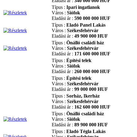
Eladási ár :
340 000 000 HUF
Típus :
Ipari ingatlanok
Város :
Siófok
Eladási ár :
590 000 000 HUF
Típus :
Eladó Panel Lakás
Város :
Székesfehérvár
Eladási ár :
49 900 000 HUF
Típus :
Önálló családi ház
Város :
Székesfehérvár
Eladási ár :
171 600 000 HUF
Típus :
Építési telek
Város :
Siófok
Eladási ár :
260 000 000 HUF
Típus :
Építési telek
Város :
Székesfehérvár
Eladási ár :
99 000 000 HUF
Típus :
Sorház, Ikerház
Város :
Székesfehérvár
Eladási ár :
162 600 000 HUF
Típus :
Önálló családi ház
Város :
Siófok
Eladási ár :
89 900 000 HUF
Típus :
Eladó Tégla Lakás
Város :
Székesfehérvár