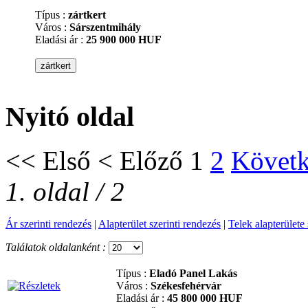
Típus :
zártkert
Város :
Sárszentmihály
Eladási ár :
25 900 000 HUF
Nyitó oldal
<<
Első
<
Előző
1
2
Követ
1. oldal / 2
Ár szerinti rendezés
|
Alapterület szerinti rendezés
|
Telek alapterülete 
Találatok oldalanként :
Típus :
Eladó Panel Lakás
Város :
Székesfehérvár
Eladási ár :
45 800 000 HUF